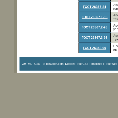
Ак
ГОСТ 26367-84
ге
Ак
ГОСТ 26367.1-93
те
Ак
ГОСТ 26367.2-93
ус
Ак
ГОСТ 26367.3-93
те
Св
ГОСТ 26368-90
ис
XHTML
|
CSS
© datagost.com. Design:
Free CSS Templates
|
Free Web 