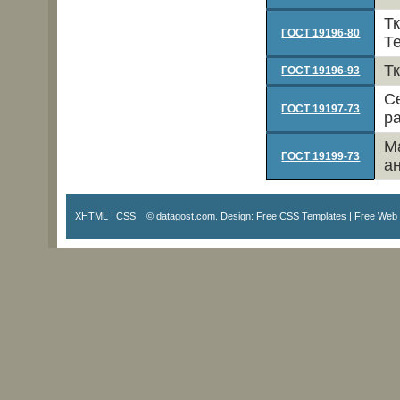
Т
ГОСТ 19196-80
Т
Т
ГОСТ 19196-93
С
ГОСТ 19197-73
р
М
ГОСТ 19199-73
а
XHTML
|
CSS
© datagost.com. Design:
Free CSS Templates
|
Free Web 