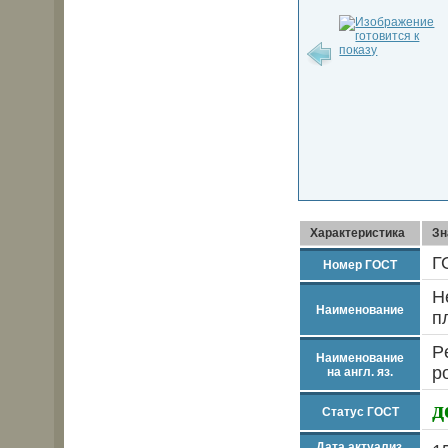
Характеристика
Зн
Г
Номер ГОСТ
Н
Наименование
п
P
Наименование
p
на англ. яз.
д
Статус ГОСТ
Дата актуализ.