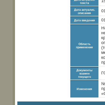
1
текста
Дата актуализ.
0
описания
0
Дата введения
Н
н
к
о
Область
(
применения
м
к
п
Документы
Г
взамен
текущего
№
п
Изменения
«