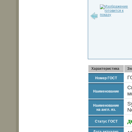
Характеристика
Зн
Г
Номер ГОСТ
С
Наименование
м
S
Наименование
N
на англ. яз.
д
Статус ГОСТ
Дата актуализ.