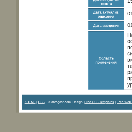
1
текста
Дата актуализ.
0
описания
0
Дата введения
Н
о
п
с
Область
в
применения
т
р
п
у
XHTML
|
CSS
© datagost.com. Design:
Free CSS Templates
|
Free Web 