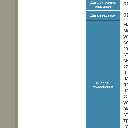
Дата актуализ.
0
описания
0
Дата введения
Н
м
у
с
г
с
с
С
ш
ч
Область
п
применения
н
О
у
э
с
т
к