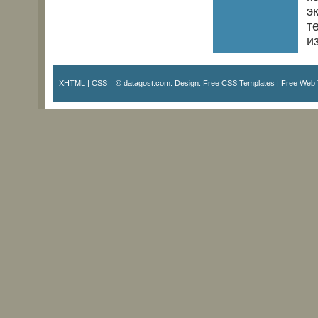
э
т
и
XHTML
|
CSS
© datagost.com. Design:
Free CSS Templates
|
Free Web 