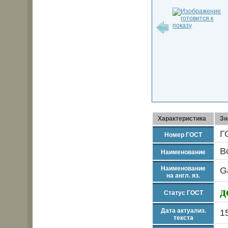
Характеристика
Зн
Г
Номер ГОСТ
В
Наименование
Наименование
G
на англ. яз.
д
Статус ГОСТ
Дата актуализ.
1
текста