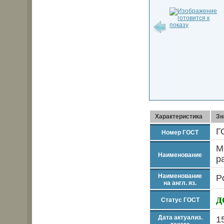
Характеристика
Зн
Г
Номер ГОСТ
М
Наименование
р
Наименование
P
на англ. яз.
д
Статус ГОСТ
Дата актуализ.
1