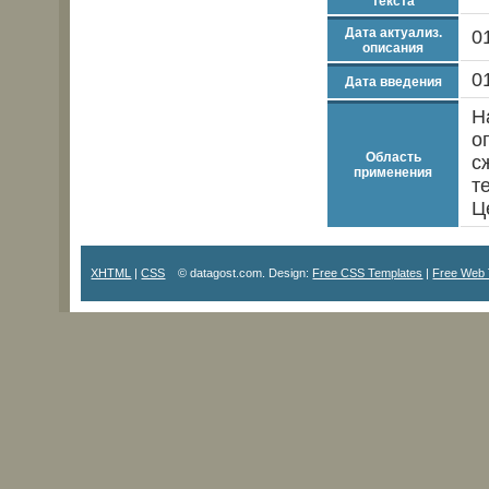
текста
Дата актуализ.
0
описания
0
Дата введения
Н
о
Область
с
применения
т
Ц
XHTML
|
CSS
© datagost.com. Design:
Free CSS Templates
|
Free Web 