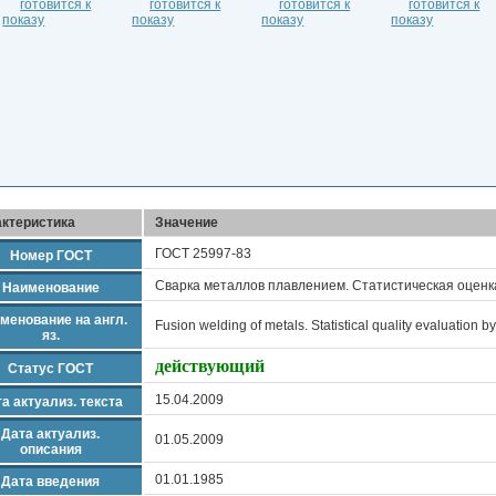
актеристика
Значение
ГОСТ 25997-83
Номер ГОСТ
Сварка металлов плавлением. Статистическая оценк
Наименование
менование на англ.
Fusion welding of metals. Statistical quality evaluation by
яз.
действующий
Статус ГОСТ
15.04.2009
а актуализ. текста
Дата актуализ.
01.05.2009
описания
01.01.1985
Дата введения