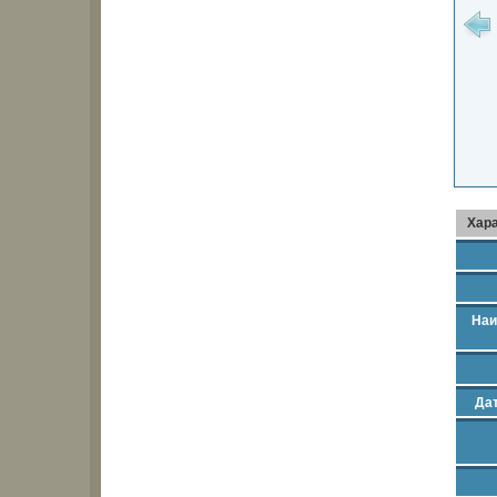
Хар
Наи
Дат