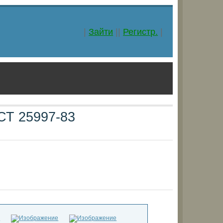
|
Зайти
||
Регистр.
|
СТ 25997-83