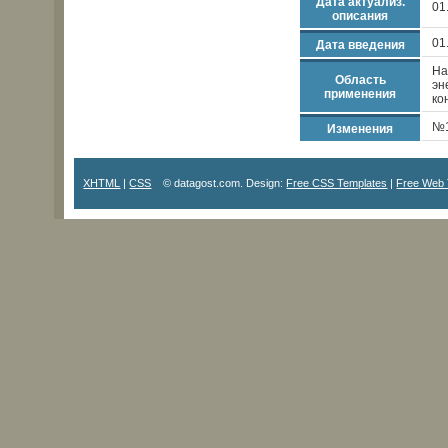
Дата актуализ.
01
описания
01
Дата введения
На
Область
эн
применения
ко
№1
Изменения
XHTML
|
CSS
© datagost.com. Design:
Free CSS Templates
|
Free Web 