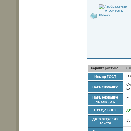
Характеристика
Зн
ГО
Номер ГОСТ
Сч
Наименование
ко
Наименование
El
на англ. яз.
д
Статус ГОСТ
Дата актуализ.
15
текста