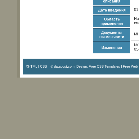
описания
01
Дата введения
На
Область
см
применения
Документы
МН
взамен части
№1
Изменения
05
XHTML
|
CSS
© datagost.com. Design:
Free CSS Templates
|
Free Web 