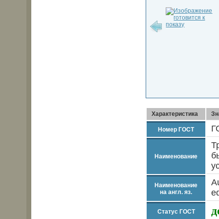
Характеристика
Зн
Г
Номер ГОСТ
Т
б
Наименование
у
A
Наименование
e
на англ. яз.
д
Статус ГОСТ