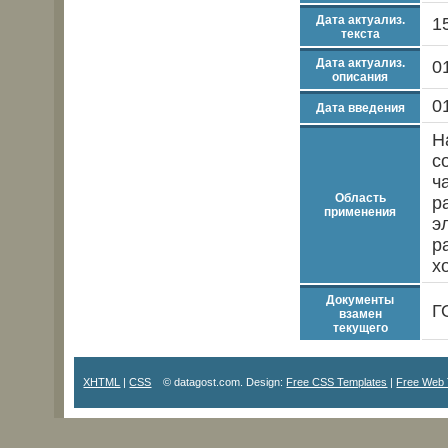
Дата актуализ.
1
текста
Дата актуализ.
0
описания
0
Дата введения
Н
с
ч
Область
р
применения
э
р
х
Документы
Г
взамен
текущего
XHTML
|
CSS
© datagost.com. Design:
Free CSS Templates
|
Free Web 