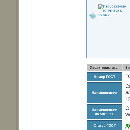
Характеристика
Зн
Г
Номер ГОСТ
С
э
Наименование
Т
O
Наименование
w
на англ. яз.
д
Статус ГОСТ