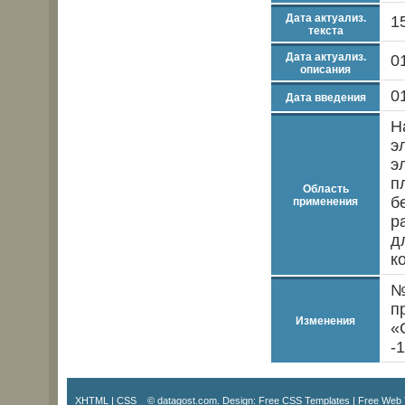
Дата актуализ.
1
текста
Дата актуализ.
0
описания
0
Дата введения
Н
э
э
п
Область
б
применения
р
д
к
№
п
Изменения
«
-
XHTML
|
CSS
© datagost.com. Design:
Free CSS Templates
|
Free Web 