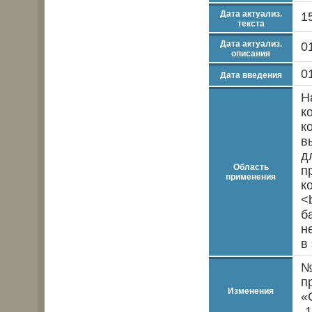
Дата актуализ.
1
текста
Дата актуализ.
0
описания
0
Дата введения
Н
к
к
в
д
Область
п
применения
к
<
б
н
в
№
п
Изменения
«
-