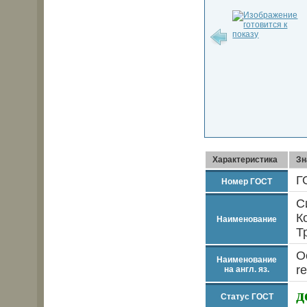
Характеристика
Зн
Г
Номер ГОСТ
С
К
Наименование
Т
O
Наименование
r
на англ. яз.
д
Статус ГОСТ