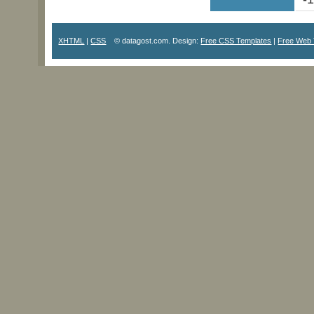
XHTML
|
CSS
© datagost.com. Design:
Free CSS Templates
|
Free Web 