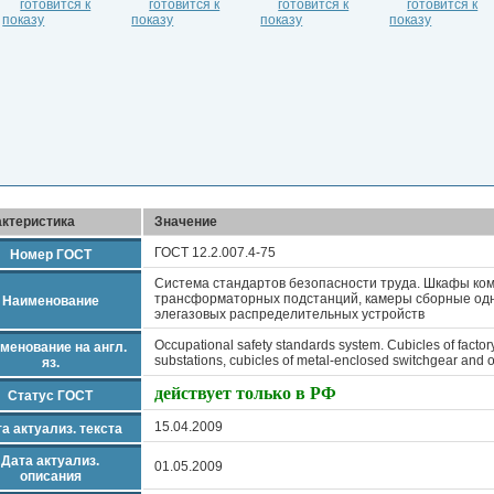
актеристика
Значение
ГОСТ 12.2.007.4-75
Номер ГОСТ
Система стандартов безопасности труда. Шкафы ко
трансформаторных подстанций, камеры сборные одн
Наименование
элегазовых распределительных устройств
Occupational safety standards system. Cubicles of facto
менование на англ.
substations, cubicles of metal-enclosed switchgear and o
яз.
действует только в РФ
Статус ГОСТ
15.04.2009
а актуализ. текста
Дата актуализ.
01.05.2009
описания