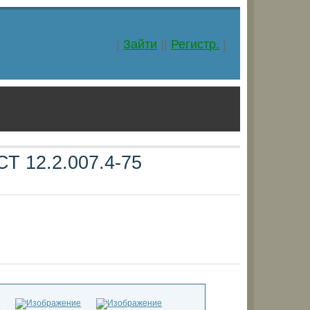
|
Зайти
||
Регистр.
|
Т 12.2.007.4-75