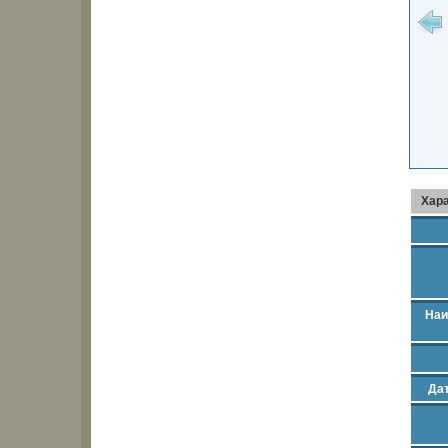
Хар
Наи
Дат