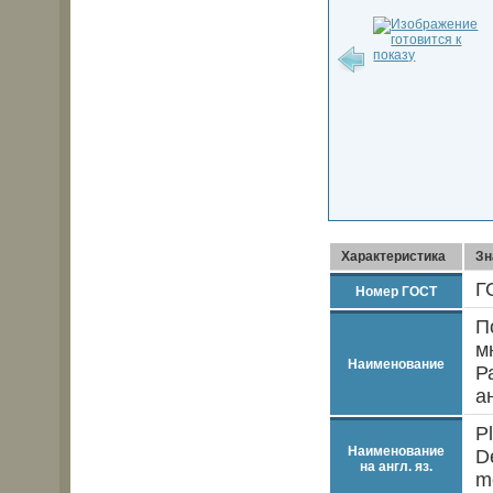
Характеристика
Зн
Г
Номер ГОСТ
П
м
Наименование
Р
а
Pl
Наименование
D
на англ. яз.
m