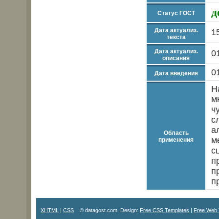
д
Статус ГОСТ
Дата актуализ.
1
текста
Дата актуализ.
0
описания
0
Дата введения
Н
м
ч
с
а
Область
м
применения
с
п
п
п
XHTML
|
CSS
© datagost.com. Design:
Free CSS Templates
|
Free Web 