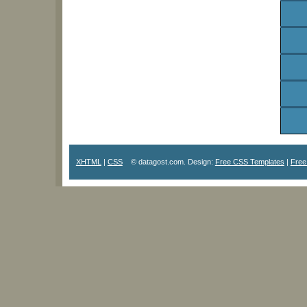
XHTML
|
CSS
© datagost.com. Design:
Free CSS Templates
|
Free