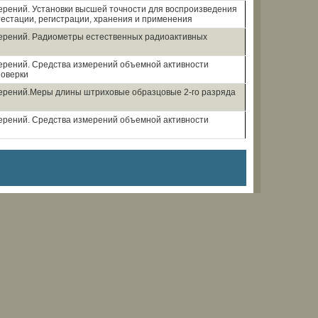
ерений. Установки высшей точности для воспроизведения
тестации, регистрации, хранения и применения
мерений. Радиометры естественных радиоактивных
ерений. Средства измерений объемной активности
поверки
мерений.Меры длины штриховые образцовые 2-го разряда
ерений. Средства измерений объемной активности