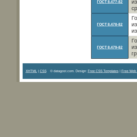
и
ГОСТ 8.477-82
с
Г
и
ГОСТ 8.478-82
и
Г
и
ГОСТ 8.479-82
г
XHTML
|
CSS
© datagost.com. Design:
Free CSS Templates
|
Free Web 