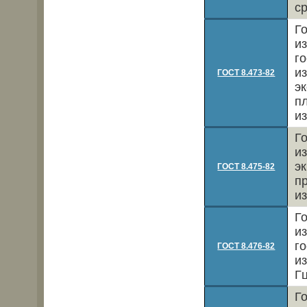
с
Г
и
г
и
ГОСТ 8.473-82
э
п
и
Г
и
э
ГОСТ 8.475-82
п
и
Г
и
г
ГОСТ 8.476-82
и
Г
Г