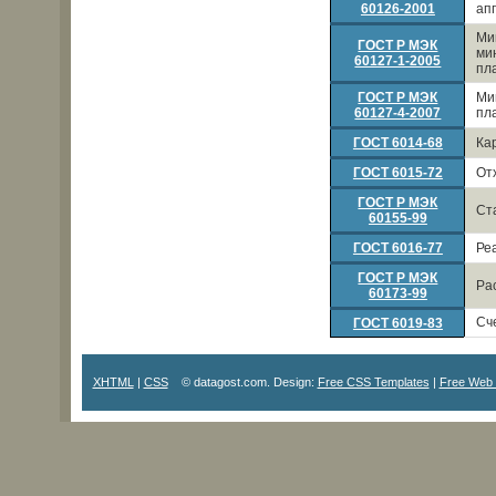
60126-2001
ап
Ми
ГОСТ Р МЭК
ми
60127-1-2005
пл
ГОСТ Р МЭК
Ми
60127-4-2007
пл
ГОСТ 6014-68
Ка
ГОСТ 6015-72
От
ГОСТ Р МЭК
Ст
60155-99
ГОСТ 6016-77
Ре
ГОСТ Р МЭК
Ра
60173-99
Сч
ГОСТ 6019-83
XHTML
|
CSS
© datagost.com. Design:
Free CSS Templates
|
Free Web 