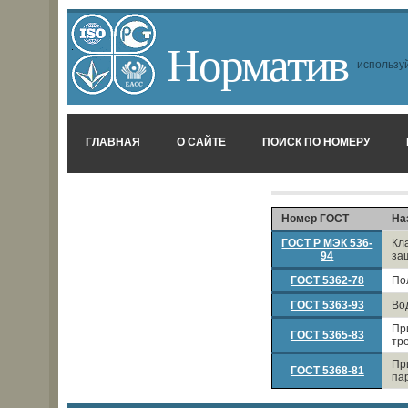
Норматив
используй
ГЛАВНАЯ
О САЙТЕ
ПОИСК ПО НОМЕРУ
Номер ГОСТ
На
ГОСТ Р МЭК 536-
Кл
94
за
ГОСТ 5362-78
По
ГОСТ 5363-93
Во
Пр
ГОСТ 5365-83
тр
Пр
ГОСТ 5368-81
па