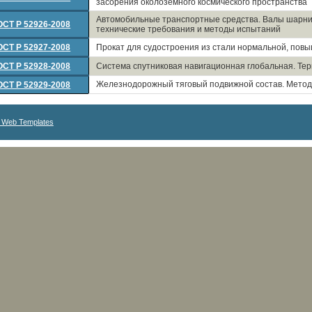
засорения околоземного космического пространства
Автомобильные транспортные средства. Валы шарн
ОСТ Р 52926-2008
технические требования и методы испытаний
ОСТ Р 52927-2008
Прокат для судостроения из стали нормальной, повы
ОСТ Р 52928-2008
Система спутниковая навигационная глобальная. Те
Железнодорожный тяговый подвижной состав. Методы
ОСТ Р 52929-2008
 Web Templates