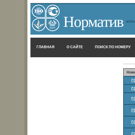
Норматив
испо
ГЛАВНАЯ
О САЙТЕ
ПОИСК ПО НОМЕРУ
Ном
Г
Г
Г
Г
Г
Г