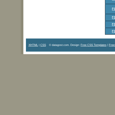
Г
Г
Г
Г
XHTML
|
CSS
© datagost.com. Design:
Free CSS Templates
|
Free