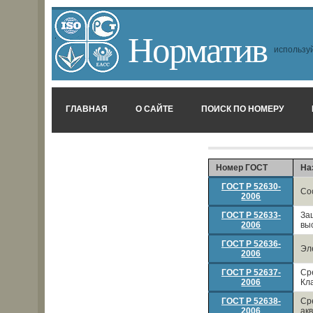
Норматив
используй
ГЛАВНАЯ
О САЙТЕ
ПОИСК ПО НОМЕРУ
Номер ГОСТ
На
ГОСТ Р 52630-
Со
2006
ГОСТ Р 52633-
За
2006
вы
ГОСТ Р 52636-
Эл
2006
ГОСТ Р 52637-
Ср
2006
Кл
ГОСТ Р 52638-
Ср
2006
ак