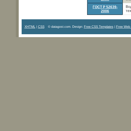
Во
ГОСТ Р 52639-
те
2006
XHTML
|
CSS
© datagost.com. Design:
Free CSS Templates
|
Free Web 