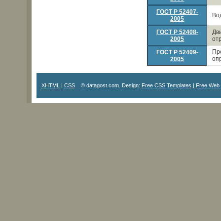
ГОСТ Р 52407-
Во
2005
ГОСТ Р 52408-
Дв
2005
от
Пр
ГОСТ Р 52409-
оп
2005
XHTML
|
CSS
© datagost.com. Design:
Free CSS Templates
|
Free Web 