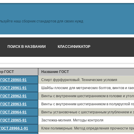
льзуйте наш сборник стандартов для своих нужд
ПОИСК В НАЗВАНИИ
КЛАССИФИКАТОР
ер ГОСТ
Название ГОСТ
ГОСТ 28960-91
Спирт фурфуриловый. Технические условия
ГОСТ 28961-91
Шайбы плоские для метрических болтов, винтов и гае
ГОСТ 28962-91
Винты с внутренним шестигранником в головке и уто
ГОСТ 28963-91
Винты с внутренним шестигранником в полукруглой го
ГОСТ 28964-91
Винты установочные с шестигранным углублением и 
ГОСТ 28965-91
Застежка-молния. Методы контроля
ГОСТ 28966.1-91
Клеи полимерные. Метод определения прочности пр