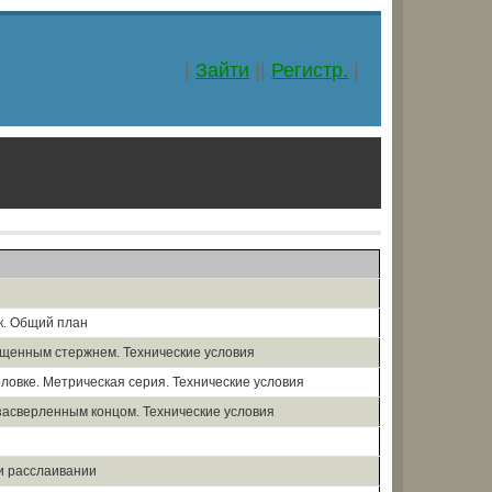
|
Зайти
||
Регистр.
|
к. Общий план
лщенным стержнем. Технические условия
ловке. Метрическая серия. Технические условия
засверленным концом. Технические условия
и расслаивании