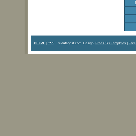
XHTML
|
CSS
© datagost.com. Design:
Free CSS Templates
|
Free