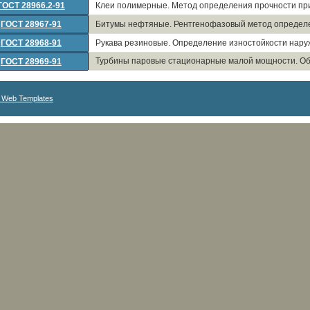
ГОСТ 28966.2-91
Клеи полимерные. Метод определения прочности пр
ГОСТ 28967-91
Битумы нефтяные. Рентгенофазовый метод определ
ГОСТ 28968-91
Рукава резиновые. Определение изностойкости нару
Турбины паровые стационарные малой мощности. Об
ГОСТ 28969-91
 Web Templates