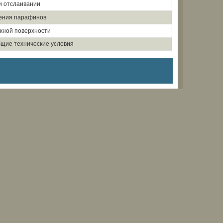
и отслаивании
ения парафинов
жной поверхности
щие технические условия