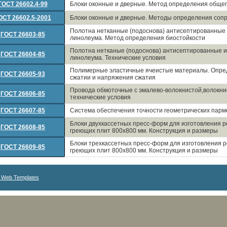
ГОСТ 26602.4-99
Блоки оконные и дверные. Метод определения обще
ОСТ 26602.5-2001
Блоки оконные и дверные. Методы определения сопр
Полотна нетканные (подоснова) антисептированные 
ГОСТ 26603-85
линолеума. Метод определения биостойкости
Полотна нетканые (подоснова) антисептированные и
ГОСТ 26604-85
линолеума. Технические условия
Полимерные эластичные ячеистые материалы. Опре
ГОСТ 26605-93
сжатии и напряжения сжатия
Провода обмоточные с эмалево-волокнистой,волокн
ГОСТ 26606-85
технические условия
ГОСТ 26607-85
Система обеспечения точности геометрических парм
Блоки двухкассетных пресс-форм для изготовления р
ГОСТ 26608-85
греющих плит 800х800 мм. Конструкция и размеры
Блоки трехкассетных пресс-форм для изготовления р
ГОСТ 26609-85
греющих плит 800х800 мм. Конструкция и размеры
 Web Templates