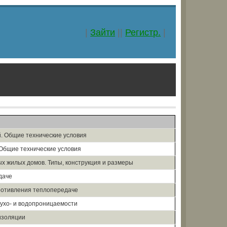
|
Зайти
||
Регистр.
|
й. Общие технические условия
 Общие технические условия
х жилых домов. Типы, конструкция и размеры
даче
ротивления теплопередаче
ухо- и водопроницаемости
изоляции