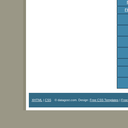
Г
XHTML
|
CSS
© datagost.com. Design:
Free CSS Templates
|
Free