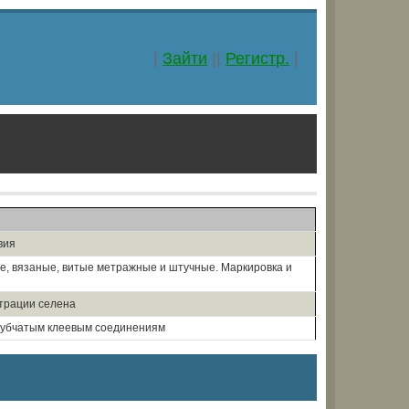
|
Зайти
||
Регистр.
|
вия
е, вязаные, витые метражные и штучные. Маркировка и
трации селена
 зубчатым клеевым соединениям