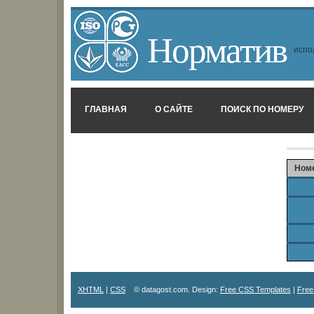
Норматив
испо
ГЛАВНАЯ
О САЙТЕ
ПОИСК ПО НОМЕРУ
Ном
XHTML
|
CSS
© datagost.com. Design:
Free CSS Templates
|
Free