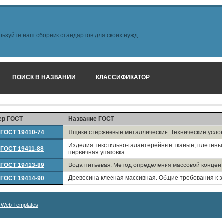
льзуйте наш сборник стандартов для своих нужд
ПОИСК В НАЗВАНИИ
КЛАССИФИКАТОР
ер ГОСТ
Название ГОСТ
ГОСТ 19410-74
Ящики стержневые металлические. Технические усло
Изделия текстильно-галантерейные тканые, плетены
ГОСТ 19411-88
первичная упаковка
ГОСТ 19413-89
Вода питьевая. Метод определения массовой концен
Древесина клееная массивная. Общие требования к
ГОСТ 19414-90
 Web Templates