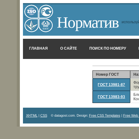
Норматив
используй
ГЛАВНАЯ
О САЙТЕ
ПОИСК ПО НОМЕРУ
Номер ГОСТ
На
Фо
ГОСТ 13981-87
тр
Бл
ГОСТ 13983-93
Ко
XHTML
|
CSS
© datagost.com. Design:
Free CSS Templates
|
Free Web 