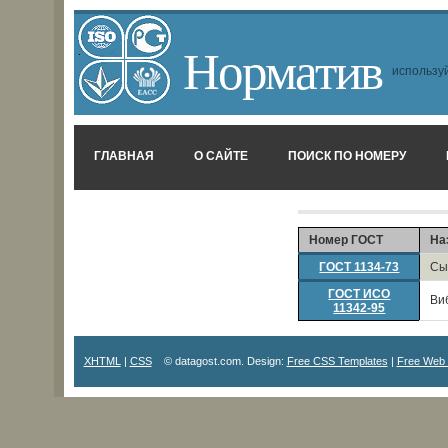
Норматив
используй
ГЛАВНАЯ
О САЙТЕ
ПОИСК ПО НОМЕРУ
Номер ГОСТ
На
ГОСТ 1134-73
Сы
ГОСТ ИСО
Ви
11342-95
XHTML
|
CSS
© datagost.com. Design:
Free CSS Templates
|
Free Web 