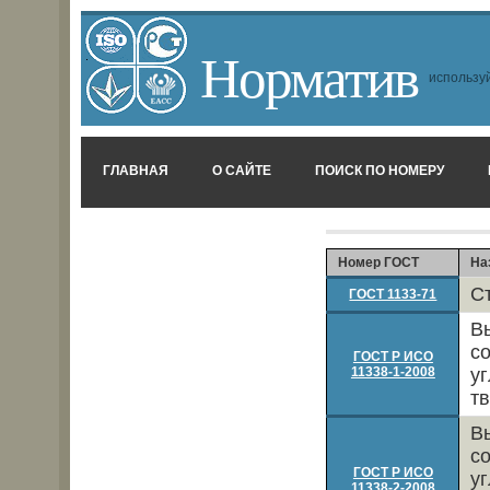
Норматив
используй
ГЛАВНАЯ
О САЙТЕ
ПОИСК ПО НОМЕРУ
Номер ГОСТ
На
С
ГОСТ 1133-71
В
с
ГОСТ Р ИСО
11338-1-2008
у
т
В
с
ГОСТ Р ИСО
у
11338-2-2008