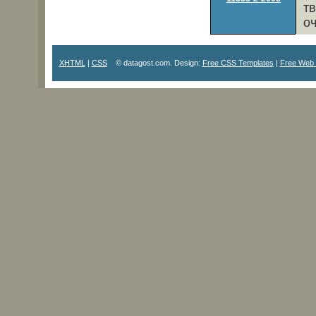
т
о
XHTML
|
CSS
© datagost.com. Design:
Free CSS Templates
|
Free Web 