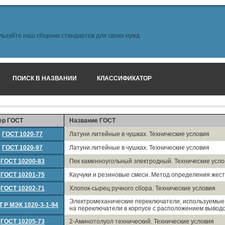
льзуйте наш сборник стандартов для своих нужд
ПОИСК В НАЗВАНИИ
КЛАССИФИКАТОР
ер ГОСТ
Название ГОСТ
ГОСТ 1020-77
Латуни литейные в чушках. Технические условия
ГОСТ 1020-97
Латуни литейные в чушках. Технические условия
ГОСТ 10200-83
Пек каменноугольный электродный. Технические усл
ГОСТ 10201-75
Каучуки и резиновые смеси. Метод определения жест
ГОСТ 10202-71
Хлопок-сырец ручного сбора. Технические условия
Электромеханические переключатели, используемые 
 Р МЭК 1020-3-1-94
на переключатели в корпусе с расположением выводо
ГОСТ 10205-73
2-Аминотолуол технический. Технические условия