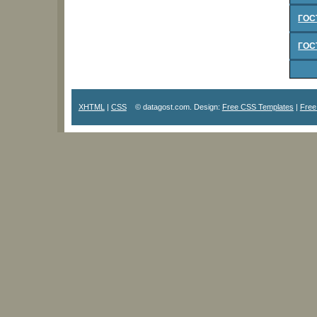
ГОСТ
ГОСТ
XHTML
|
CSS
© datagost.com. Design:
Free CSS Templates
|
Free