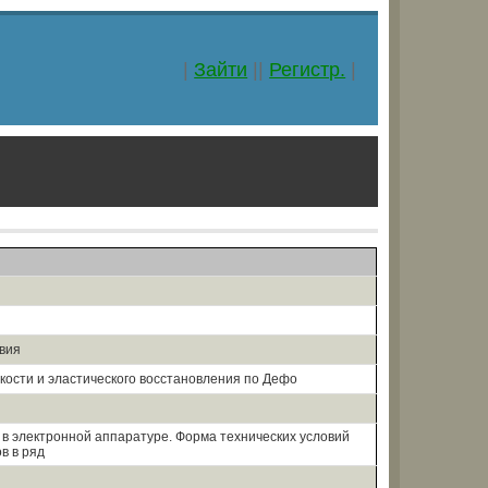
|
Зайти
||
Регистр.
|
овия
кости и эластического восстановления по Дефо
в электронной аппаратуре. Форма технических условий
в в ряд