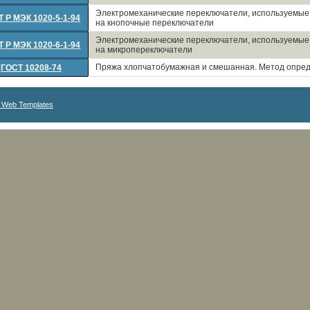
Электромеханические переключатели, используемые 
 Р МЭК 1020-5-1-94
на кнопочные переключатели
Электромеханические переключатели, используемые 
 Р МЭК 1020-6-1-94
на микропереключатели
Пряжа хлопчатобумажная и смешанная. Метод опред
ГОСТ 10208-74
 Web Templates